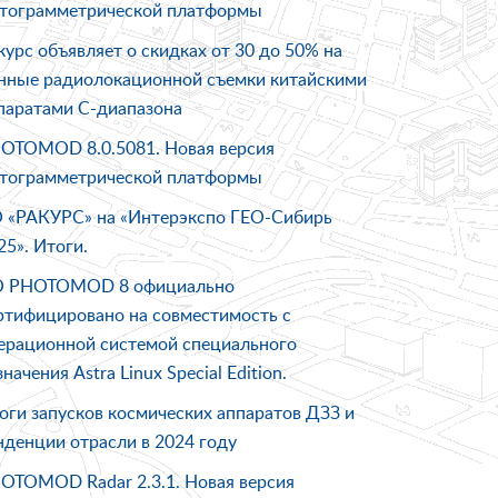
тограмметрической платформы
курс объявляет о скидках от 30 до 50% на
нные радиолокационной съемки китайскими
паратами C-диапазона
OTOMOD 8.0.5081. Новая версия
тограмметрической платформы
 «РАКУРС» на «Интерэкспо ГEO-Сибирь
25 ». Итоги.
 PHOTOMOD 8 официально
ртифицировано на совместимость с
ерационной системой специального
значения Astra Linux Special Edition.
оги запусков космических аппаратов ДЗЗ и
нденции отрасли в 2024 году
OTOMOD Radar 2.3.1. Новая версия