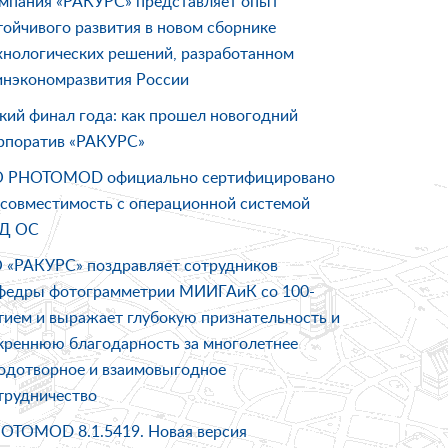
мпания «РАКУРС» представляет опыт
тойчивого развития в новом сборнике
хнологических решений, разработанном
нэкономразвития России
кий финал года: как прошел новогодний
рпоратив «РАКУРС»
 PHOTOMOD официально сертифицировано
 совместимость с операционной системой
Д ОС
 «РАКУРС» поздравляет сотрудников
федры фотограмметрии МИИГАиК со 100-
тием и выражает глубокую признательность и
креннюю благодарность за многолетнее
одотворное и взаимовыгодное
трудничество
OTOMOD 8.1.5419. Новая версия