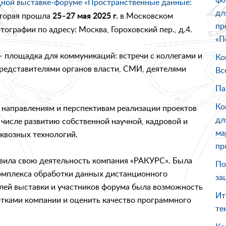
ой выставке-форуме «Пространственные данные:
дл
оторая прошла
в Московском
25–27 мая 2025 г.
пр
ографии по адресу: Москва, Гороховский пер., д.4.
«П
лощадка для коммуникаций: встречи с коллегами и
Ко
представителями органов власти, СМИ, деятелями
Вс
Па
Ко
 направлениям и перспективам реализации проектов
дл
 числе развитию собственной научной, кадровой и
ма
сквозных технологий.
пр
авила свою деятельность компания «РАКУРС». Была
По
омплекса обработки данных дистанционного
за
ей выставки и участников форума была возможность
Ит
тками компании и оценить качество программного
те