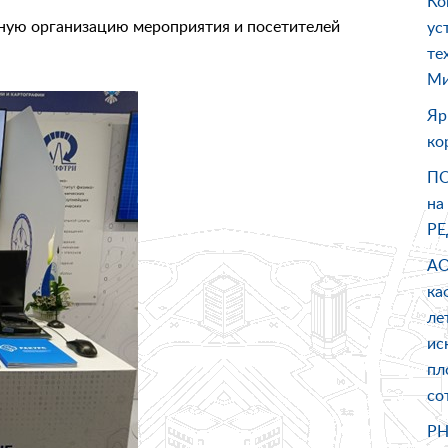
Ко
чную организацию мероприятия и посетителей
ус
те
Ми
Яр
ко
ПО
на
РЕ
АО
ка
ле
ис
пл
со
PH