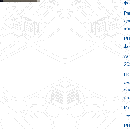
фо
Ра
да
ап
PH
фо
АО
20
ПО
се
оп
на
Ит
те
PH