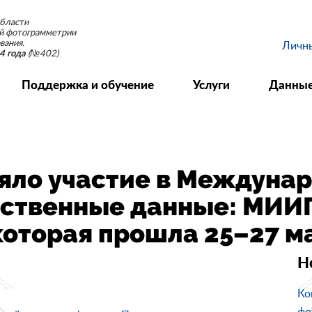
бласти
й фотограмметрии
вания.
Личн
(№402)
4 года
Поддержка и обучение
Услуги
Данные
яло участие в Междунар
ственные данные: МИИГ
оторая прошла 25–27 мая
Н
Ко
фо