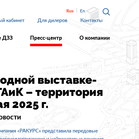
Rus
En
ый кабинет
Для дилеров
Контакты
 ДЗЗ
Пресс‑центр
О компании
одной выставке-
АиК – территория
 2025 г.
овости
мпания «РАКУРС» представила передовые
тограмметрические и нейросетевые решения